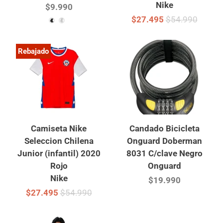
Nike
$9.990
$27.495
$54.990
Rebajado
Camiseta Nike
Candado Bicicleta
Seleccion Chilena
Onguard Doberman
Junior (infantil) 2020
8031 C/clave Negro
Rojo
Onguard
Nike
$19.990
$27.495
$54.990