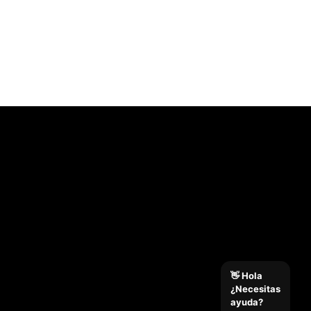
👋 Hola
¿Necesitas
ayuda?