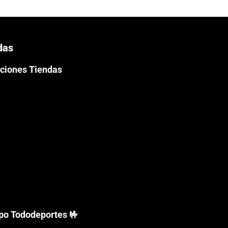
das
ciones Tiendas
ipo Tododeportes 🤟