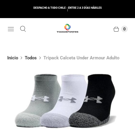
DESPACHO A TODO CHILE - ENTRE 2 A 3 DÍAS HÁBILES
0
Inicio
Todos
Tripack Calceta Under Armour Adulto