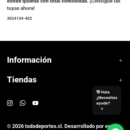
donde quieras con total comodidad.
¡Consigue las
tuyas ahora!
3024134-402
Información
Tiendas
👋 Hola
¿Necesitas
ayuda?
✕
© 2026
tododeportes.cl
.
Desarrollado por equipo